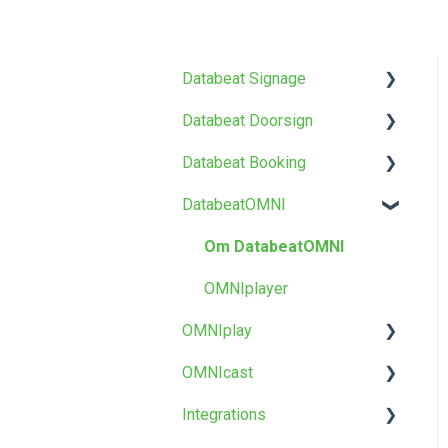
Databeat Signage
Databeat Doorsign
Kom i gang
Databeat Booking
Media
Kom i gang
DatabeatOMNI
Lokasjoner
Oppsett og konfigurasjon
Kom i gang
Brukere
Databeat Overview
Om DatabeatOMNI
Skjerm Designer
Maler og design
OMNIplayer
OMNIplay
Annet
FAQ
OMNIcast
Om OMNIplay
Integrations
Nettverk
Om OMNIcast