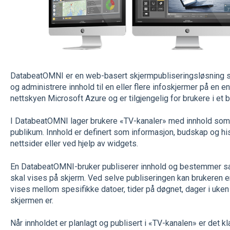
DatabeatOMNI er en web-basert skjermpubliseringsløsning som
og administrere innhold til en eller flere infoskjermer på en 
nettskyen Microsoft Azure og er tilgjengelig for brukere i et b
I DatabeatOMNI lager brukere «TV-kanaler» med innhold som sk
publikum. Innhold er definert som informasjon, budskap og hist
nettsider eller ved hjelp av widgets.
En DatabeatOMNI-bruker publiserer innhold og bestemmer sam
skal vises på skjerm. Ved selve publiseringen kan brukeren 
vises mellom spesifikke datoer, tider på døgnet, dager i uken
skjermen er.
Når innholdet er planlagt og publisert i «TV-kanalen» er det kl