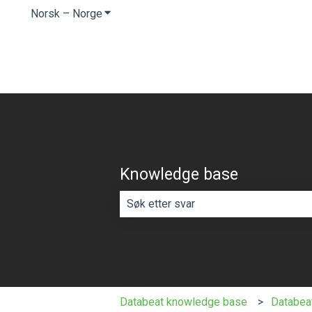
Norsk – Norge
Vis undermeny for oversettelser
Knowledge base
Det finnes ingen forslag fordi søkef
Databeat knowledge base
Databe