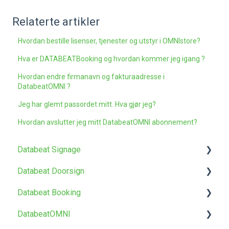
Relaterte artikler
Hvordan bestille lisenser, tjenester og utstyr i OMNIstore?
Hva er DATABEATBooking og hvordan kommer jeg igang ?
Hvordan endre firmanavn og fakturaadresse i
DatabeatOMNI ?
Jeg har glemt passordet mitt. Hva gjør jeg?
Hvordan avslutter jeg mitt DatabeatOMNI abonnement?
Databeat Signage
Databeat Doorsign
Kom i gang
Databeat Booking
Media
Kom i gang
DatabeatOMNI
Lokasjoner
Oppsett og konfigurasjon
Kom i gang