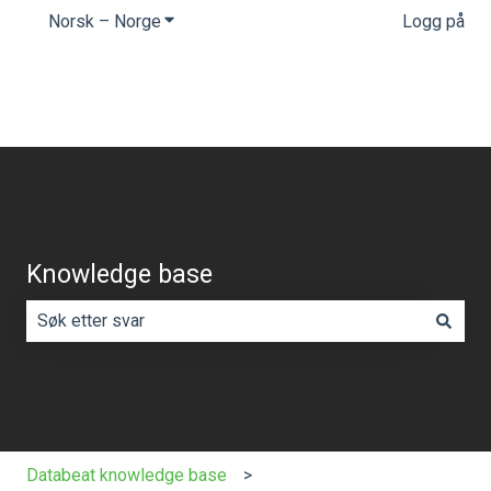
Norsk – Norge
Vis undermeny for oversettelser
Logg på
Knowledge base
Det finnes ingen forslag fordi søkefeltet er tomt.
Databeat knowledge base