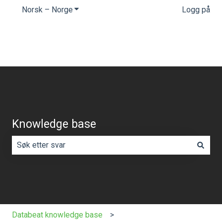
Norsk – Norge
Vis undermeny for oversettelser
Logg på
Knowledge base
Det finnes ingen forslag fordi søkefeltet er tomt.
Databeat knowledge base