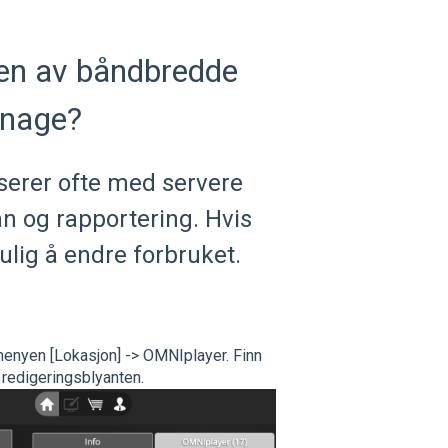
ken av båndbredde
gnage?
erer ofte med servere
n og rapportering. Hvis
lig å endre forbruket.
menyen [Lokasjon] -> OMNIplayer. Finn
å redigeringsblyanten.