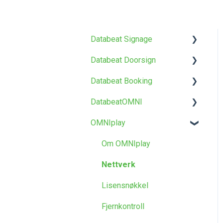
Databeat Signage
Databeat Doorsign
Kom i gang
Databeat Booking
Media
Kom i gang
DatabeatOMNI
Lokasjoner
Oppsett og konfigurasjon
Kom i gang
OMNIplay
Brukere
Databeat Overview
Om DatabeatOMNI
Skjerm Designer
Maler og design
OMNIplayer
Om OMNIplay
Annet
FAQ
Nettverk
Lisensnøkkel
Fjernkontroll