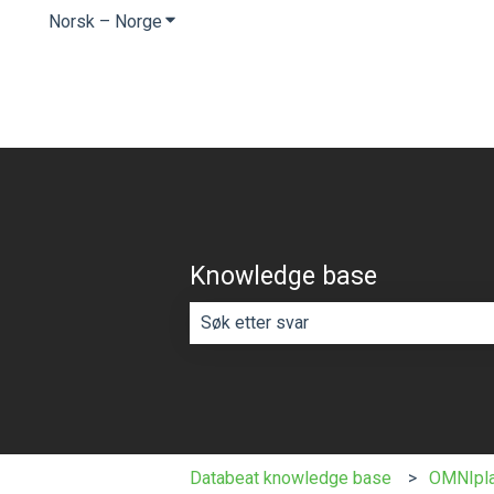
Norsk – Norge
Vis undermeny for oversettelser
Knowledge base
Det finnes ingen forslag fordi søkef
Databeat knowledge base
OMNIpl