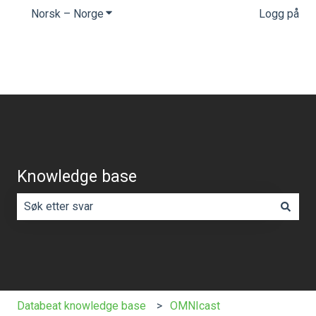
Norsk – Norge
Vis undermeny for oversettelser
Logg på
Knowledge base
Det finnes ingen forslag fordi søkefeltet er tomt.
Databeat knowledge base
OMNIcast