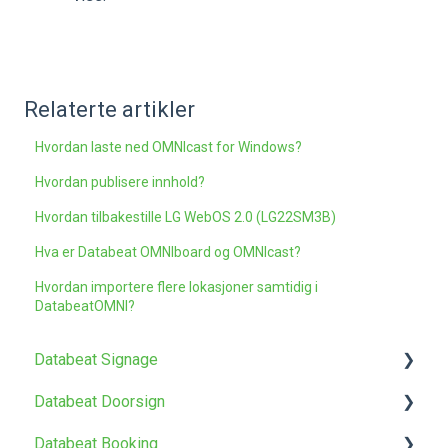
Relaterte artikler
Hvordan laste ned OMNIcast for Windows?
Hvordan publisere innhold?
Hvordan tilbakestille LG WebOS 2.0 (LG22SM3B)
Hva er Databeat OMNIboard og OMNIcast?
Hvordan importere flere lokasjoner samtidig i
DatabeatOMNI?
Databeat Signage
Databeat Doorsign
Kom i gang
Databeat Booking
Media
Kom i gang