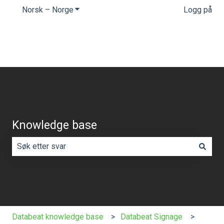
Norsk – Norge
Vis undermeny for oversettelser
Logg på
Knowledge base
Det finnes ingen forslag fordi søkefeltet er tomt.
Databeat knowledge base
Databeat Signage