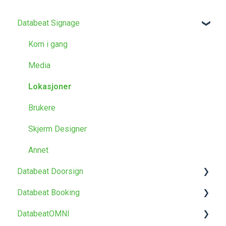
Databeat Signage
Kom i gang
Media
Lokasjoner
Brukere
Skjerm Designer
Annet
Databeat Doorsign
Databeat Booking
Kom i gang
DatabeatOMNI
Oppsett og konfigurasjon
Kom i gang