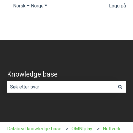
Norsk – Norge
Vis undermeny for oversettelser
Logg på
Knowledge base
Det finnes ingen forslag fordi søkefeltet er tomt.
Databeat knowledge base
OMNIplay
Nettverk