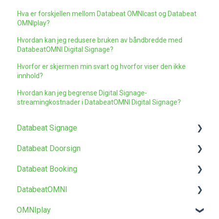
Hva er forskjellen mellom Databeat OMNIcast og Databeat
OMNIplay?
Hvordan kan jeg redusere bruken av båndbredde med
DatabeatOMNI Digital Signage?
Hvorfor er skjermen min svart og hvorfor viser den ikke
innhold?
Hvordan kan jeg begrense Digital Signage-
streamingkostnader i DatabeatOMNI Digital Signage?
Databeat Signage
Databeat Doorsign
Kom i gang
Databeat Booking
Media
Kom i gang
DatabeatOMNI
Lokasjoner
Oppsett og konfigurasjon
Kom i gang
OMNIplay
Brukere
Databeat Overview
Om DatabeatOMNI