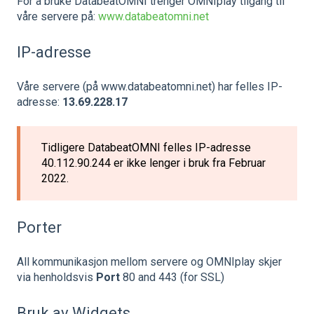
For å bruke DatabeatOMNI trenger OMNIplay tilgang til
våre servere på:
www.databeatomni.net
IP-adresse
Våre servere (på www.databeatomni.net) har felles IP-
adresse:
13.69.228.17
Tidligere DatabeatOMNI felles IP-adresse
40.112.90.244 er ikke lenger i bruk fra Februar
2022.
Porter
All kommunikasjon mellom servere og OMNIplay skjer
via henholdsvis
Port
80 and 443 (for SSL)
Bruk av Widgets