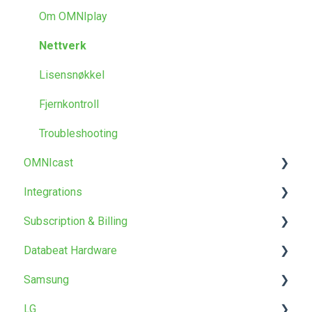
Skjerm Designer
Maler og design
OMNIplayer
Om OMNIplay
Annet
FAQ
Nettverk
Lisensnøkkel
Fjernkontroll
Troubleshooting
OMNIcast
Integrations
Om OMNIcast
Subscription & Billing
PowerPoint Publisher
Databeat Hardware
Power BI
OMNIstore
Samsung
Webpages
Products & Prices
OMNIplay3
LG
Microsoft
Abonnement
OMNIpower
OMNIplay for Samsung