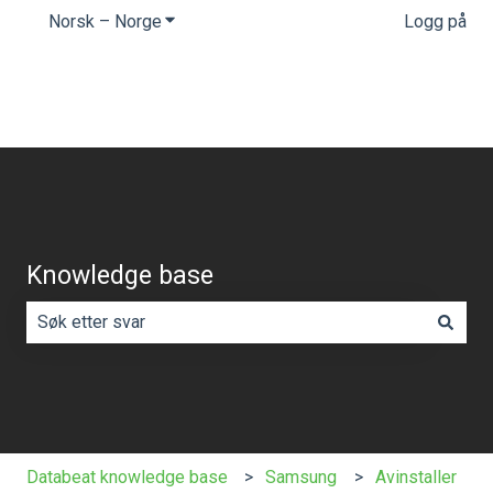
Norsk – Norge
Vis undermeny for oversettelser
Logg på
Knowledge base
Det finnes ingen forslag fordi søkefeltet er tomt.
Databeat knowledge base
Samsung
Avinstaller