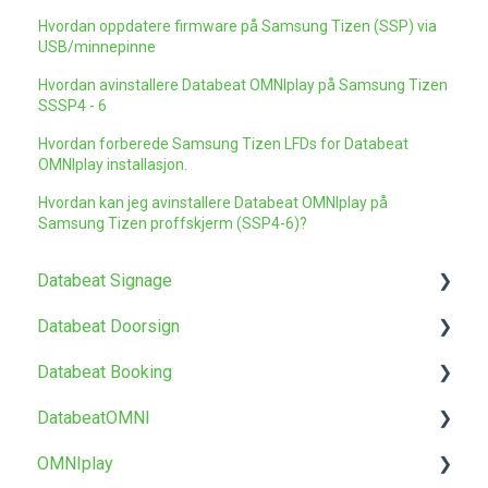
Hvordan oppdatere firmware på Samsung Tizen (SSP) via
USB/minnepinne
Hvordan avinstallere Databeat OMNIplay på Samsung Tizen
SSSP4 - 6
Hvordan forberede Samsung Tizen LFDs for Databeat
OMNIplay installasjon.
Hvordan kan jeg avinstallere Databeat OMNIplay på
Samsung Tizen proffskjerm (SSP4-6)?
Databeat Signage
Databeat Doorsign
Kom i gang
Databeat Booking
Media
Kom i gang
DatabeatOMNI
Lokasjoner
Oppsett og konfigurasjon
Kom i gang
OMNIplay
Brukere
Databeat Overview
Om DatabeatOMNI