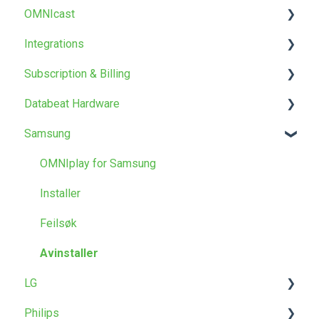
OMNIcast
Skjerm Designer
Maler og design
OMNIplayer
Om OMNIplay
Integrations
Annet
FAQ
Nettverk
Om OMNIcast
Subscription & Billing
Lisensnøkkel
PowerPoint Publisher
Databeat Hardware
Fjernkontroll
Power BI
OMNIstore
Samsung
Troubleshooting
Webpages
Products & Prices
OMNIplay3
Microsoft
Abonnement
OMNIpower
OMNIplay for Samsung
Installer
Feilsøk
Avinstaller
LG
Philips
Installer