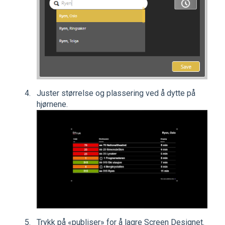
Juster størrelse og plassering ved å dytte på
hjørnene.
Trykk på «publiser» for å lagre Screen Designet.