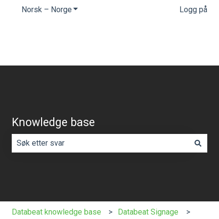
Norsk – Norge
Vis undermeny for oversettelser
Logg på
Knowledge base
Det finnes ingen forslag fordi søkefeltet er tomt.
Databeat knowledge base
Databeat Signage