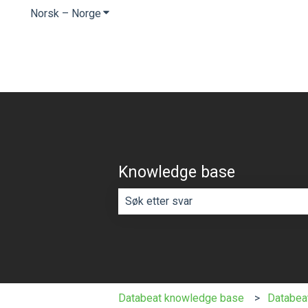
Norsk – Norge
Vis undermeny for oversettelser
Knowledge base
Det finnes ingen forslag fordi søkef
Databeat knowledge base
Databea