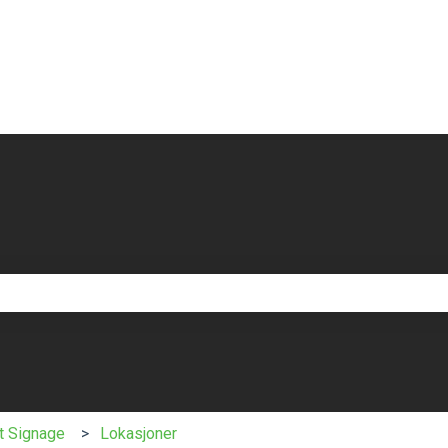
eltet er tomt.
t Signage
Lokasjoner