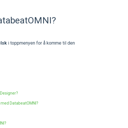
 DatabeatOMNI?
elsk
i toppmenyen for å komme til den
n Designer?
der med DatabeatOMNI?
MNI?